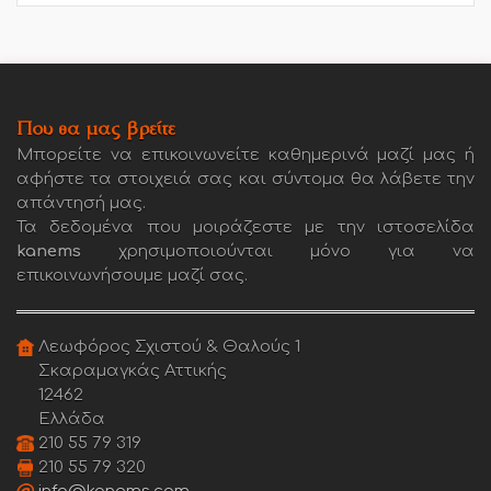
Που θα μας βρείτε
Μπορείτε να επικοινωνείτε καθημερινά μαζί μας ή
αφήστε τα στοιχειά σας και σύντομα θα λάβετε την
απάντησή μας.
Τα δεδομένα που μοιράζεστε με την ιστοσελίδα
kanems
χρησιμοποιούνται μόνο για να
επικοινωνήσουμε μαζί σας.
Λεωφόρος Σχιστού & Θαλούς 1
Σκαραμαγκάς Αττικής
12462
Ελλάδα
210 55 79 319
210 55 79 320