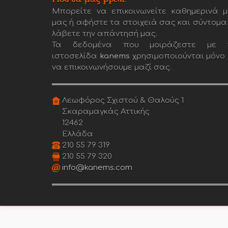
Μπορείτε να επικοινωνείτε καθημερινά μ
μας ή αφήστε τα στοιχειά σας και σύντομα
λάβετε την απάντησή μας.
Τα δεδομένα που μοιράζεστε με 
ιστοσελίδα
kanems
χρησιμοποιούνται μόνο 
να επικοινωνήσουμε μαζί σας.
Λεωφόρος Σχιστού & Θαλούς 1
Σκαραμαγκάς Αττικής
12462
Ελλάδα
210 55 79 319
210 55 79 320
info@kanems.com