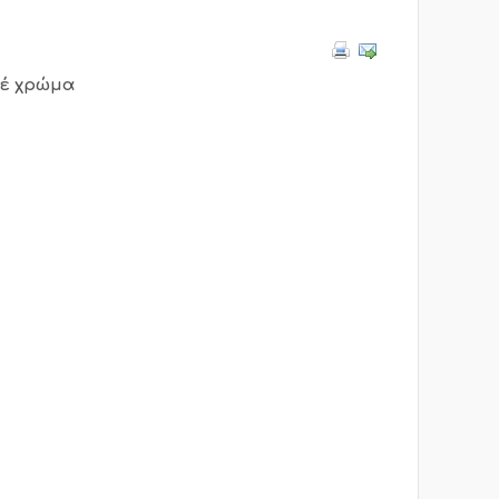
φέ χρώμα