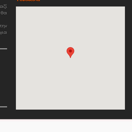
αζί
 θα
την
για