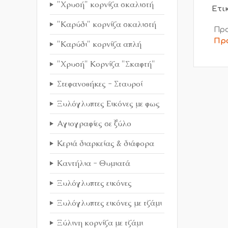
"Χρυσή" κορνίζα σκαλιστή
Ετι
"Καρύδι" κορνίζα σκαλιστή
Προ
Πρ
"Καρύδι" κορνίζα απλή
"Χρυσή" Κορνίζα "Σκαφτή"
Στεφανοθήκες - Σταυροί
Ξυλόγλυπτες Εικόνες με φως
Αγιογραφίες σε ξύλο
Κεριά διαρκείας & διάφορα
Καντήλια - Θυμιατά
Ξυλόγλυπτες εικόνες
Ξυλόγλυπτες εικόνες με τζάμι
Ξύλινη κορνίζα με τζάμι