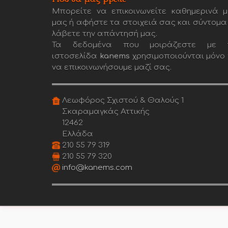
Μπορείτε να επικοινωνείτε καθημερινά μ
μας ή αφήστε τα στοιχειά σας και σύντομα
λάβετε την απάντησή μας.
Τα δεδομένα που μοιράζεστε με 
ιστοσελίδα
kanems
χρησιμοποιούνται μόνο 
να επικοινωνήσουμε μαζί σας.
Λεωφόρος Σχιστού & Θαλούς 1
Σκαραμαγκάς Αττικής
12462
Ελλάδα
210 55 79 319
210 55 79 320
info@kanems.com