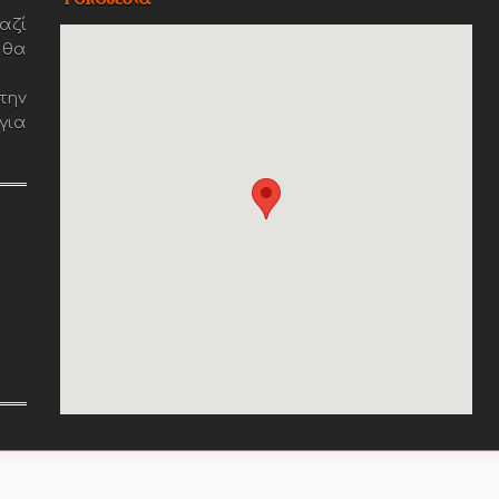
αζί
 θα
την
για