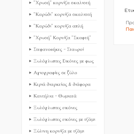
"Χρυσή" κορνίζα σκαλιστή
Ετι
"Καρύδι" κορνίζα σκαλιστή
Προ
"Καρύδι" κορνίζα απλή
Πα
"Χρυσή" Κορνίζα "Σκαφτή"
Στεφανοθήκες - Σταυροί
Ξυλόγλυπτες Εικόνες με φως
Αγιογραφίες σε ξύλο
Κεριά διαρκείας & διάφορα
Καντήλια - Θυμιατά
Ξυλόγλυπτες εικόνες
Ξυλόγλυπτες εικόνες με τζάμι
Ξύλινη κορνίζα με τζάμι