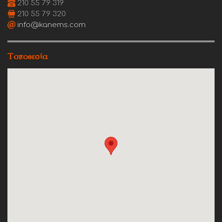
210 55 79 319
210 55 79 320
info@kanems.com
Τοποθεσία