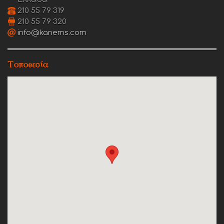
210 55 79 319
210 55 79 320
info@kanems.com
Τοποθεσία