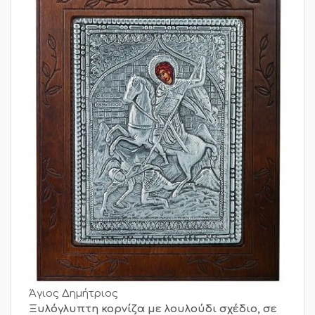
Άγιος Δημήτριος
Ξυλόγλυπτη κορνίζα με λουλούδι σχέδιο, σε