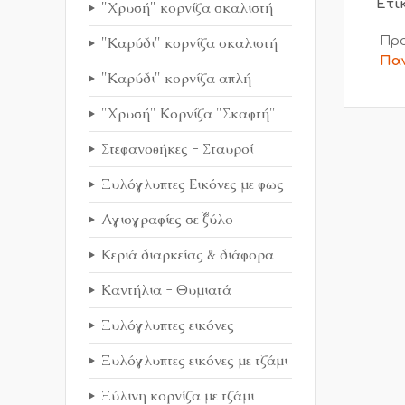
Ετι
"Χρυσή" κορνίζα σκαλιστή
"Καρύδι" κορνίζα σκαλιστή
Προ
Παν
"Καρύδι" κορνίζα απλή
"Χρυσή" Κορνίζα "Σκαφτή"
Στεφανοθήκες - Σταυροί
Ξυλόγλυπτες Εικόνες με φως
Αγιογραφίες σε ξύλο
Κεριά διαρκείας & διάφορα
Καντήλια - Θυμιατά
Ξυλόγλυπτες εικόνες
Ξυλόγλυπτες εικόνες με τζάμι
Ξύλινη κορνίζα με τζάμι