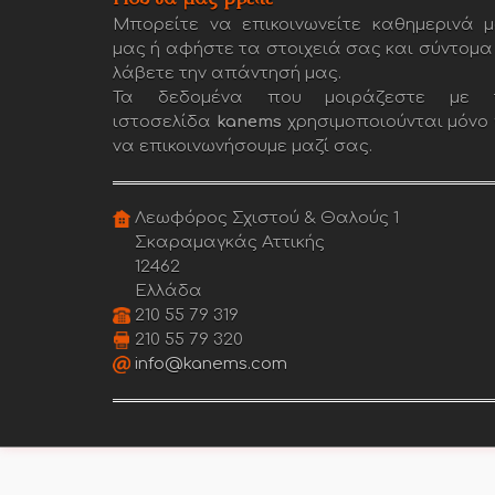
Μπορείτε να επικοινωνείτε καθημερινά μ
μας ή αφήστε τα στοιχειά σας και σύντομα
λάβετε την απάντησή μας.
Τα δεδομένα που μοιράζεστε με 
ιστοσελίδα
kanems
χρησιμοποιούνται μόνο 
να επικοινωνήσουμε μαζί σας.
Λεωφόρος Σχιστού & Θαλούς 1
Σκαραμαγκάς Αττικής
12462
Ελλάδα
210 55 79 319
210 55 79 320
info@kanems.com