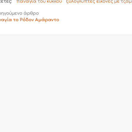
κέτες:
παναγία του κύκκου
ξυλόγλυπτες εικόνες με τζάμ
ηγούμενο άρθρο
αγία το Ρόδον Αμάραντο