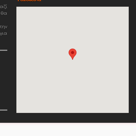
αζί
 θα
την
για