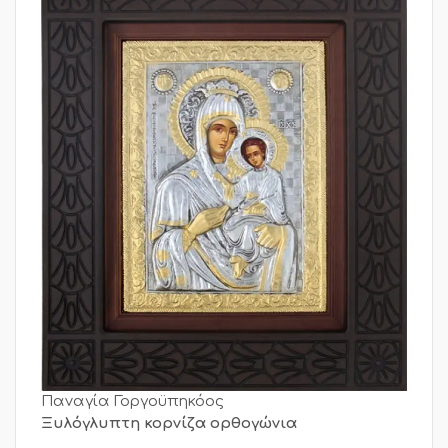
Παναγία Γοργοϋπηκόος
Ξυλόγλυπτη κορνίζα ορθογώνια