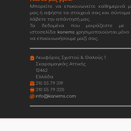
Μπορείτε να επικοινωνείτε καθημερινά μ
μας ή αφήστε τα στοιχειά σας και σύντομα
λάβετε την απάντησή μας.
Τα δεδομένα που μοιράζεστε με 
ιστοσελίδα
kanems
χρησιμοποιούνται μόνο 
να επικοινωνήσουμε μαζί σας.
Λεωφόρος Σχιστού & Θαλούς 1
Σκαραμαγκάς Αττικής
12462
Ελλάδα
210 55 79 319
210 55 79 320
info@kanems.com