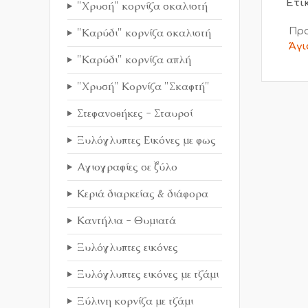
Ετι
"Χρυσή" κορνίζα σκαλιστή
"Καρύδι" κορνίζα σκαλιστή
Προ
Άγι
"Καρύδι" κορνίζα απλή
"Χρυσή" Κορνίζα "Σκαφτή"
Στεφανοθήκες - Σταυροί
Ξυλόγλυπτες Εικόνες με φως
Αγιογραφίες σε ξύλο
Κεριά διαρκείας & διάφορα
Καντήλια - Θυμιατά
Ξυλόγλυπτες εικόνες
Ξυλόγλυπτες εικόνες με τζάμι
Ξύλινη κορνίζα με τζάμι