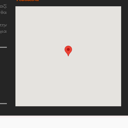
αζί
 θα
την
για