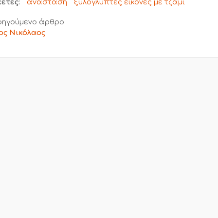
κέτες:
ανάσταση
ξυλόγλυπτες εικόνες με τζάμι
ηγούμενο άρθρο
ος Νικόλαος