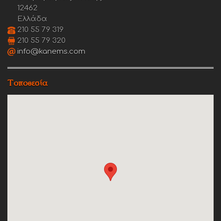
12462
Ελλάδα
210 55 79 319
210 55 79 320
info@kanems.com
Τοποθεσία