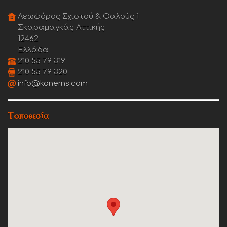
Λεωφόρος Σχιστού & Θαλούς 1
Σκαραμαγκάς Αττικής
12462
Ελλάδα
210 55 79 319
210 55 79 320
info@kanems.com
Τοποθεσία