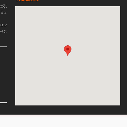
αζί
 θα
την
για