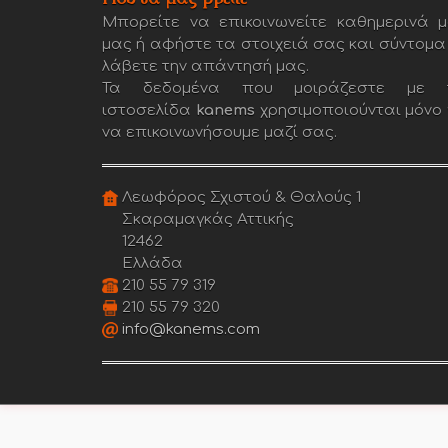
Μπορείτε να επικοινωνείτε καθημερινά μ
μας ή αφήστε τα στοιχειά σας και σύντομα
λάβετε την απάντησή μας.
Τα δεδομένα που μοιράζεστε με 
ιστοσελίδα
kanems
χρησιμοποιούνται μόνο 
να επικοινωνήσουμε μαζί σας.
Λεωφόρος Σχιστού & Θαλούς 1
Σκαραμαγκάς Αττικής
12462
Ελλάδα
210 55 79 319
210 55 79 320
info@kanems.com