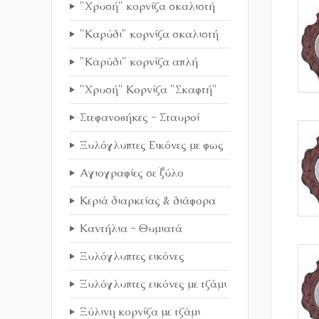
"Χρυσή" κορνίζα σκαλιστή
"Καρύδι" κορνίζα σκαλιστή
"Καρύδι" κορνίζα απλή
"Χρυσή" Κορνίζα "Σκαφτή"
Στεφανοθήκες - Σταυροί
Ξυλόγλυπτες Εικόνες με φως
Αγιογραφίες σε ξύλο
Κεριά διαρκείας & διάφορα
Καντήλια - Θυμιατά
Ξυλόγλυπτες εικόνες
Ξυλόγλυπτες εικόνες με τζάμι
Ξύλινη κορνίζα με τζάμι