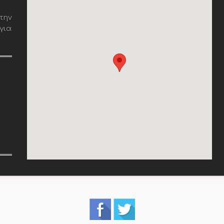
την
για