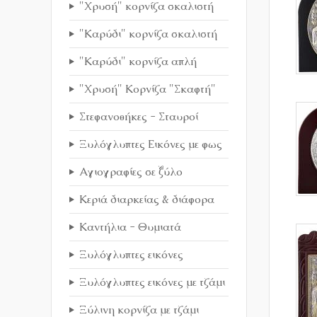
"Χρυσή" κορνίζα σκαλιστή
"Καρύδι" κορνίζα σκαλιστή
"Καρύδι" κορνίζα απλή
"Χρυσή" Κορνίζα "Σκαφτή"
Στεφανοθήκες - Σταυροί
Ξυλόγλυπτες Εικόνες με φως
Αγιογραφίες σε ξύλο
Κεριά διαρκείας & διάφορα
Καντήλια - Θυμιατά
Ξυλόγλυπτες εικόνες
Ξυλόγλυπτες εικόνες με τζάμι
Ξύλινη κορνίζα με τζάμι