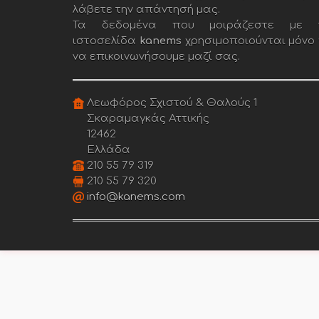
λάβετε την απάντησή μας.
Τα δεδομένα που μοιράζεστε με 
ιστοσελίδα
kanems
χρησιμοποιούνται μόνο 
να επικοινωνήσουμε μαζί σας.
Λεωφόρος Σχιστού & Θαλούς 1
Σκαραμαγκάς Αττικής
12462
Ελλάδα
210 55 79 319
210 55 79 320
info@kanems.com