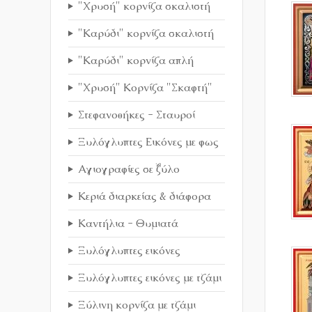
"Χρυσή" κορνίζα σκαλιστή
"Καρύδι" κορνίζα σκαλιστή
"Καρύδι" κορνίζα απλή
"Χρυσή" Κορνίζα "Σκαφτή"
Στεφανοθήκες - Σταυροί
Ξυλόγλυπτες Εικόνες με φως
Αγιογραφίες σε ξύλο
Κεριά διαρκείας & διάφορα
Καντήλια - Θυμιατά
Ξυλόγλυπτες εικόνες
Ξυλόγλυπτες εικόνες με τζάμι
Ξύλινη κορνίζα με τζάμι