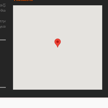
αζί
 θα
την
για