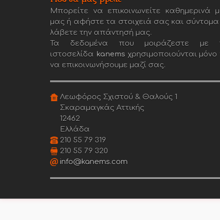
Μπορείτε να επικοινωνείτε καθημερινά μ
μας ή αφήστε τα στοιχειά σας και σύντομα
λάβετε την απάντησή μας.
Τα δεδομένα που μοιράζεστε με 
ιστοσελίδα
kanems
χρησιμοποιούνται μόνο 
να επικοινωνήσουμε μαζί σας.
Λεωφόρος Σχιστού & Θαλούς 1
Σκαραμαγκάς Αττικής
12462
Ελλάδα
210 55 79 319
210 55 79 320
info@kanems.com