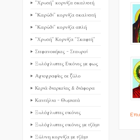
"Χρυσή" κορνίζα σκαλιστή
"Καρύδι" κορνίζα σκαλιστή
"Καρύδι" κορνίζα απλή
"Χρυσή" Κορνίζα "Σκαφτή"
Στεφανοθήκες - Σταυροί
Ξυλόγλυπτες Εικόνες με φως
Αγιογραφίες σε ξύλο
Κεριά διαρκείας & διάφορα
Καντήλια - Θυμιατά
Ξυλόγλυπτες εικόνες
Επι
Ξυλόγλυπτες εικόνες με τζάμι
Ξύλινη κορνίζα με τζάμι