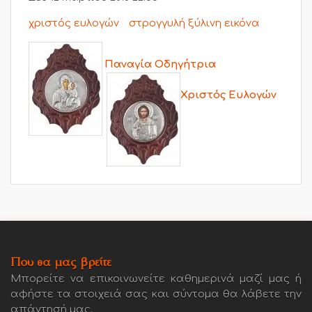
χριστός ευλογών
στρογγυλή ξύλινη εικόνα
Παναγία Οδηγήτρια
Χριστός Ευλογών
Που θα μας βρείτε
Μπορείτε να επικοινωνείτε καθημερινά μαζί μας ή
αφήστε τα στοιχειά σας και σύντομα θα λάβετε την
απάντησή μας.