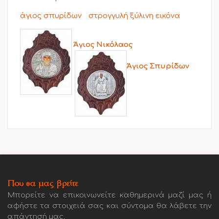
άγιος σπυρίδων
στρογγυλή ξύλινη εικόνα
Άγιος Νικόλαος
Άγιος Σπυρίδων
Που θα μας βρείτε
Μπορείτε να επικοινωνείτε καθημερινά μαζί μας ή
αφήστε τα στοιχειά σας και σύντομα θα λάβετε την
απάντησή μας.