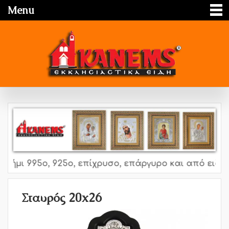
Menu
ήμι 995o, 925o, επίχρυσο, επάργυρο και από ειδικό
Σταυρός 20x26