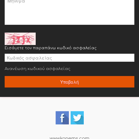
Εισάγετε τον παραπάνω κωδικό ασφαλείας
Ανανέωση κωδικού ασφαλείας
Υποβολή
www.kanems.com