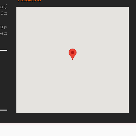
αζί
 θα
την
για