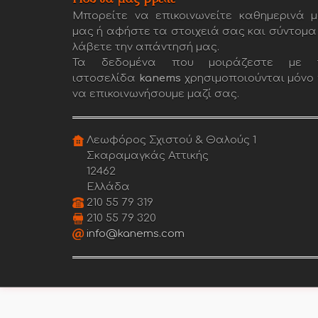
Μπορείτε να επικοινωνείτε καθημερινά μ
μας ή αφήστε τα στοιχειά σας και σύντομα
λάβετε την απάντησή μας.
Τα δεδομένα που μοιράζεστε με 
ιστοσελίδα
kanems
χρησιμοποιούνται μόνο 
να επικοινωνήσουμε μαζί σας.
Λεωφόρος Σχιστού & Θαλούς 1
Σκαραμαγκάς Αττικής
12462
Ελλάδα
210 55 79 319
210 55 79 320
info@kanems.com