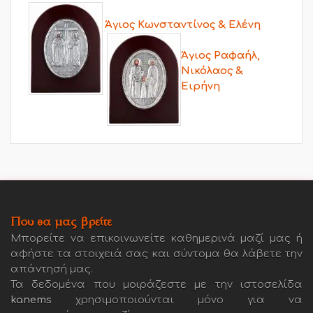
Άγιος Κωνσταντίνος & Ελένη
Άγιος Ραφαήλ,
Νικόλαος &
Ειρήνη
Που θα μας βρείτε
Μπορείτε να επικοινωνείτε καθημερινά μαζί μας ή
αφήστε τα στοιχειά σας και σύντομα θα λάβετε την
απάντησή μας.
Τα δεδομένα που μοιράζεστε με την ιστοσελίδα
kanems
χρησιμοποιούνται μόνο για να