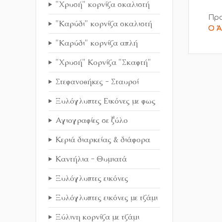
"Χρυσή" κορνίζα σκαλιστή
Προ
"Καρύδι" κορνίζα σκαλιστή
Ο Ά
"Καρύδι" κορνίζα απλή
"Χρυσή" Κορνίζα "Σκαφτή"
Στεφανοθήκες - Σταυροί
Ξυλόγλυπτες Εικόνες με φως
Αγιογραφίες σε ξύλο
Κεριά διαρκείας & διάφορα
Καντήλια - Θυμιατά
Ξυλόγλυπτες εικόνες
Ξυλόγλυπτες εικόνες με τζάμι
Ξύλινη κορνίζα με τζάμι