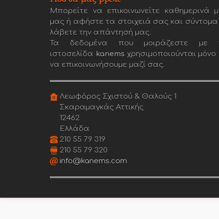
Μπορείτε να επικοινωνείτε καθημερινά μ
μας ή αφήστε τα στοιχειά σας και σύντομα
λάβετε την απάντησή μας.
Τα δεδομένα που μοιράζεστε με 
ιστοσελίδα
kanems
χρησιμοποιούνται μόνο 
να επικοινωνήσουμε μαζί σας.
Λεωφόρος Σχιστού & Θαλούς 1
Σκαραμαγκάς Αττικής
12462
Ελλάδα
210 55 79 319
210 55 79 320
info@kanems.com