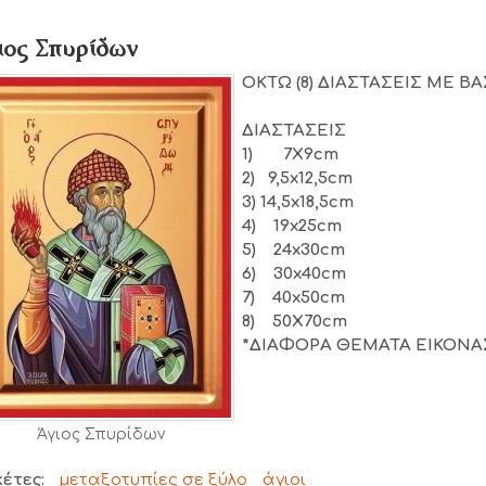
ιος Σπυρίδων
ΟΚΤΩ (8) ΔΙΑΣΤΑΣΕΙΣ
ΜΕ ΒΑ
ΔΙΑΣΤΑΣΕΙΣ
1) 7Χ9cm
2) 9,5x12,5cm
3) 14,5x18,5cm
4) 19x25cm
5) 24x30cm
6) 30x40cm
7) 40x50cm
8) 50Χ70cm
*ΔΙΑΦΟΡΑ ΘΕΜΑΤΑ ΕΙΚΟΝΑ
Άγιος Σπυρίδων
κέτες:
μεταξοτυπίες σε ξύλο
άγιοι