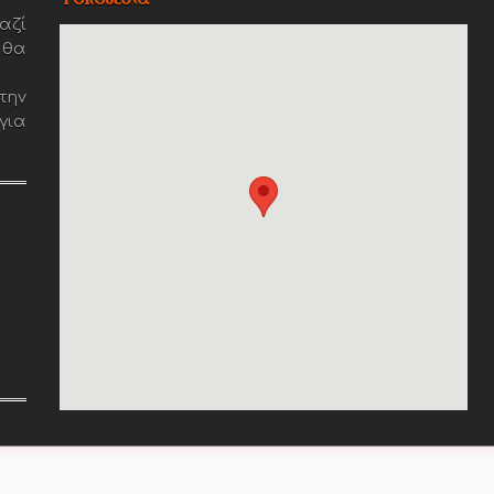
αζί
 θα
την
για