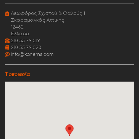
Λεωφόρος Σχιστού & Θαλούς 1
Σκαραμαγκάς Αττικής
12462
Ελλάδα
210 55 79 319
210 55 79 320
info@kanems.com
Τοποθεσία