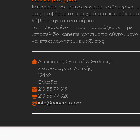
Μπορείτε να επικοινωνείτε καθημερινά μ
μας ή αφήστε τα στοιχειά σας και σύντομα
λάβετε την απάντησή μας.
Τα δεδομένα που μοιράζεστε με 
ιστοσελίδα
kanems
χρησιμοποιούνται μόνο 
να επικοινωνήσουμε μαζί σας.
Λεωφόρος Σχιστού & Θαλούς 1
Σκαραμαγκάς Αττικής
12462
Ελλάδα
210 55 79 319
210 55 79 320
info@kanems.com