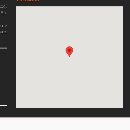
αζί
 θα
την
για