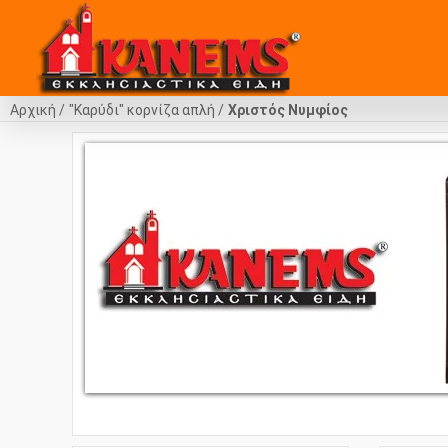
Αρχική
"Καρύδι" κορνίζα απλή
Χριστός Νυμφίος