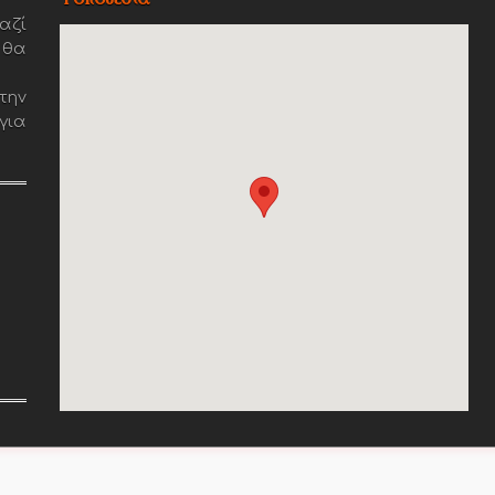
αζί
 θα
την
για