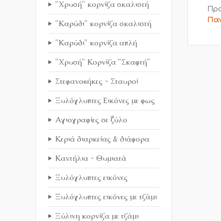
"Χρυσή" κορνίζα σκαλιστή
Προ
Παν
"Καρύδι" κορνίζα σκαλιστή
"Καρύδι" κορνίζα απλή
"Χρυσή" Κορνίζα "Σκαφτή"
Στεφανοθήκες - Σταυροί
Ξυλόγλυπτες Εικόνες με φως
Αγιογραφίες σε ξύλο
Κεριά διαρκείας & διάφορα
Καντήλια - Θυμιατά
Ξυλόγλυπτες εικόνες
Ξυλόγλυπτες εικόνες με τζάμι
Ξύλινη κορνίζα με τζάμι