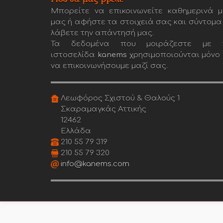
Μπορείτε να επικοινωνείτε καθημερινά μ
μας ή αφήστε τα στοιχειά σας και σύντομα
λάβετε την απάντησή μας.
Τα δεδομένα που μοιράζεστε με 
ιστοσελίδα
kanems
χρησιμοποιούνται μόνο 
να επικοινωνήσουμε μαζί σας.
Λεωφόρος Σχιστού & Θαλούς 1
Σκαραμαγκάς Αττικής
12462
Ελλάδα
210 55 79 319
210 55 79 320
info@kanems.com