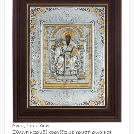
Άγιος Σπυρίδων
Ξύλινη καρυδί κορνίζα με χρυσή ρίγα και