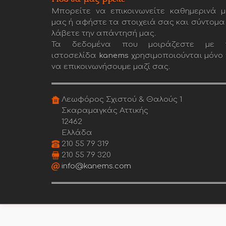
Μπορείτε να επικοινωνείτε καθημερινά μ
μας ή αφήστε τα στοιχειά σας και σύντομα
λάβετε την απάντησή μας.
Τα δεδομένα που μοιράζεστε με 
ιστοσελίδα
kanems
χρησιμοποιούνται μόνο 
να επικοινωνήσουμε μαζί σας.
Λεωφόρος Σχιστού & Θαλούς 1
Σκαραμαγκάς Αττικής
12462
Ελλάδα
210 55 79 319
210 55 79 320
info@kanems.com