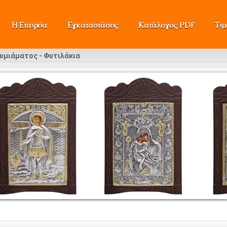
Η Εταιρεία
Εγκαταστάσεις
Κατάλογος PDF
Τι
υμιάματος - Φυτιλάκια
Όλ