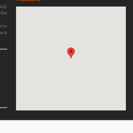
αζί
 θα
την
για