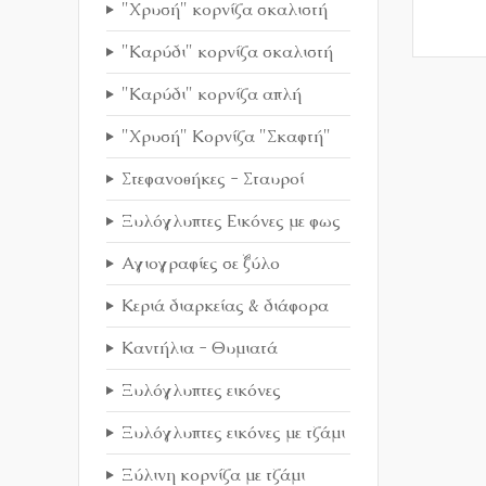
"Χρυσή" κορνίζα σκαλιστή
"Καρύδι" κορνίζα σκαλιστή
"Καρύδι" κορνίζα απλή
"Χρυσή" Κορνίζα "Σκαφτή"
Στεφανοθήκες - Σταυροί
Ξυλόγλυπτες Εικόνες με φως
Αγιογραφίες σε ξύλο
Κεριά διαρκείας & διάφορα
Καντήλια - Θυμιατά
Ξυλόγλυπτες εικόνες
Ξυλόγλυπτες εικόνες με τζάμι
Ξύλινη κορνίζα με τζάμι