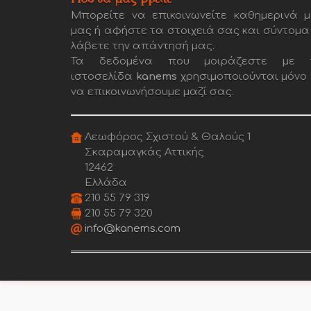
Μπορείτε να επικοινωνείτε καθημερινά μ
μας ή αφήστε τα στοιχειά σας και σύντομα
λάβετε την απάντησή μας.
Τα δεδομένα που μοιράζεστε με 
ιστοσελίδα
kanems
χρησιμοποιούνται μόνο 
να επικοινωνήσουμε μαζί σας.
Λεωφόρος Σχιστού & Θαλούς 1
Σκαραμαγκάς Αττικής
12462
Ελλάδα
210 55 79 319
210 55 79 320
info@kanems.com