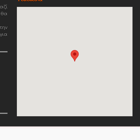
αζί
 θα
την
για