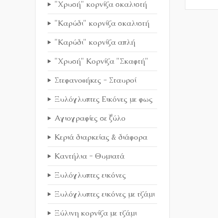
"Χρυσή" κορνίζα σκαλιστή
"Καρύδι" κορνίζα σκαλιστή
"Καρύδι" κορνίζα απλή
"Χρυσή" Κορνίζα "Σκαφτή"
Στεφανοθήκες - Σταυροί
Ξυλόγλυπτες Εικόνες με φως
Αγιογραφίες σε ξύλο
Κεριά διαρκείας & διάφορα
Καντήλια - Θυμιατά
Ξυλόγλυπτες εικόνες
Ξυλόγλυπτες εικόνες με τζάμι
Ξύλινη κορνίζα με τζάμι