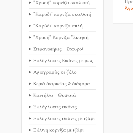
"Χρυσή" κορνίζα σκαλιστή
Προ
Άγι
"Καρύδι" κορνίζα σκαλιστή
"Καρύδι" κορνίζα απλή
"Χρυσή" Κορνίζα "Σκαφτή"
Στεφανοθήκες - Σταυροί
Ξυλόγλυπτες Εικόνες με φως
Αγιογραφίες σε ξύλο
Κεριά διαρκείας & διάφορα
Καντήλια - Θυμιατά
Ξυλόγλυπτες εικόνες
Ξυλόγλυπτες εικόνες με τζάμι
Ξύλινη κορνίζα με τζάμι