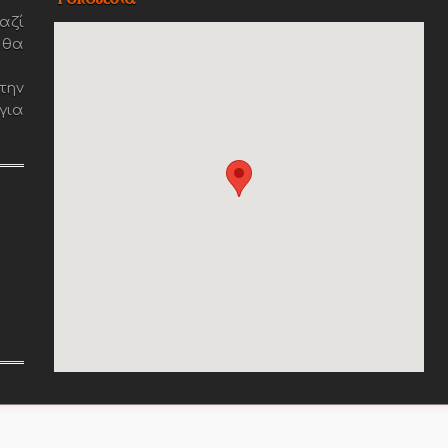
αζί
 θα
την
για