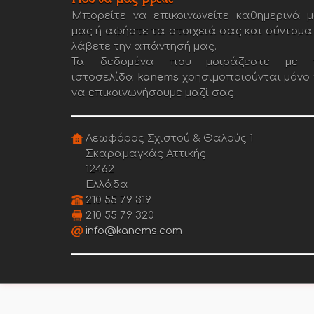
Μπορείτε να επικοινωνείτε καθημερινά μ
μας ή αφήστε τα στοιχειά σας και σύντομα
λάβετε την απάντησή μας.
Τα δεδομένα που μοιράζεστε με 
ιστοσελίδα
kanems
χρησιμοποιούνται μόνο 
να επικοινωνήσουμε μαζί σας.
Λεωφόρος Σχιστού & Θαλούς 1
Σκαραμαγκάς Αττικής
12462
Ελλάδα
210 55 79 319
210 55 79 320
info@kanems.com