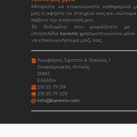
Μπορείτε να επικοινωνείτε καθημερινά μ
μας ή αφήστε τα στοιχειά σας και σύντομα
λάβετε την απάντησή μας.
Τα δεδομένα που μοιράζεστε με 
ιστοσελίδα
kanems
χρησιμοποιούνται μόνο 
να επικοινωνήσουμε μαζί σας.
Λεωφόρος Σχιστού & Θαλούς 1
Σκαραμαγκάς Αττικής
12462
Ελλάδα
210 55 79 319
210 55 79 320
info@kanems.com