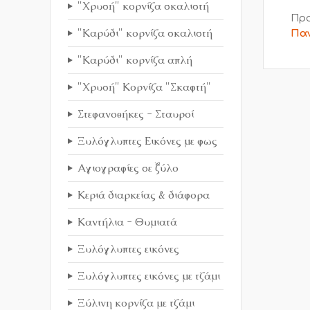
"Χρυσή" κορνίζα σκαλιστή
Προ
"Καρύδι" κορνίζα σκαλιστή
Παν
"Καρύδι" κορνίζα απλή
"Χρυσή" Κορνίζα "Σκαφτή"
Στεφανοθήκες - Σταυροί
Ξυλόγλυπτες Εικόνες με φως
Αγιογραφίες σε ξύλο
Κεριά διαρκείας & διάφορα
Καντήλια - Θυμιατά
Ξυλόγλυπτες εικόνες
Ξυλόγλυπτες εικόνες με τζάμι
Ξύλινη κορνίζα με τζάμι