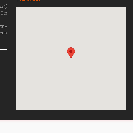
αζί
 θα
την
για