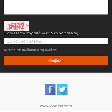
Εισάγετε τον παραπάνω κωδικό ασφαλείας
Ανανέωση κωδικού ασφαλείας
Υποβολή
www.kanems.com