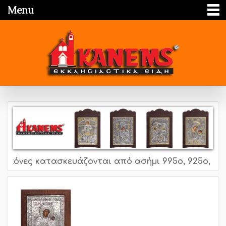
Menu
ς κατασκευάζονται από ασήμι 995o, 925o, επίχρυσο,