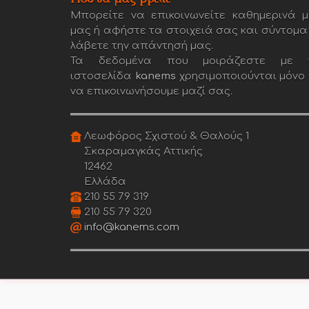
Μπορείτε να επικοινωνείτε καθημερινά μ
μας ή αφήστε τα στοιχειά σας και σύντομα
λάβετε την απάντησή μας.
Τα δεδομένα που μοιράζεστε με 
ιστοσελίδα
kanems
χρησιμοποιούνται μόνο 
να επικοινωνήσουμε μαζί σας.
Λεωφόρος Σχιστού & Θαλούς 1
Σκαραμαγκάς Αττικής
12462
Ελλάδα
210 55 79 319
210 55 79 320
info@kanems.com