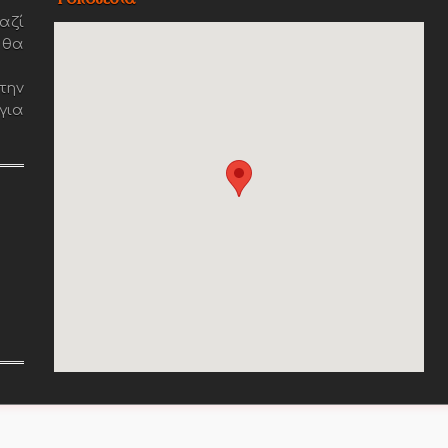
αζί
 θα
την
για