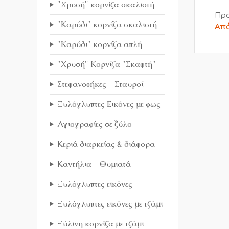
"Χρυσή" κορνίζα σκαλιστή
Προ
"Καρύδι" κορνίζα σκαλιστή
Από
"Καρύδι" κορνίζα απλή
"Χρυσή" Κορνίζα "Σκαφτή"
Στεφανοθήκες - Σταυροί
Ξυλόγλυπτες Εικόνες με φως
Αγιογραφίες σε ξύλο
Κεριά διαρκείας & διάφορα
Καντήλια - Θυμιατά
Ξυλόγλυπτες εικόνες
Ξυλόγλυπτες εικόνες με τζάμι
Ξύλινη κορνίζα με τζάμι