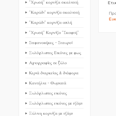
"Χρυσή" κορνίζα σκαλιστή
Ετι
"Καρύδι" κορνίζα σκαλιστή
Προ
Εικ
"Καρύδι" κορνίζα απλή
"Χρυσή" Κορνίζα "Σκαφτή"
Στεφανοθήκες - Σταυροί
Ξυλόγλυπτες Εικόνες με φως
Αγιογραφίες σε ξύλο
Κεριά διαρκείας & διάφορα
Καντήλια - Θυμιατά
Ξυλόγλυπτες εικόνες
Ξυλόγλυπτες εικόνες με τζάμι
Ξύλινη κορνίζα με τζάμι