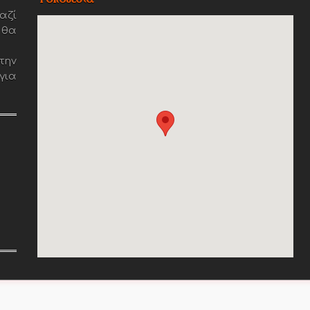
αζί
 θα
την
για