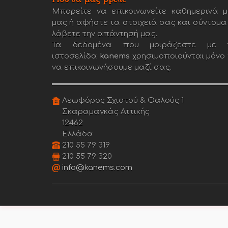
Μπορείτε να επικοινωνείτε καθημερινά μ
μας ή αφήστε τα στοιχειά σας και σύντομα
λάβετε την απάντησή μας.
Τα δεδομένα που μοιράζεστε με 
ιστοσελίδα
kanems
χρησιμοποιούνται μόνο 
να επικοινωνήσουμε μαζί σας.
Λεωφόρος Σχιστού & Θαλούς 1
Σκαραμαγκάς Αττικής
12462
Ελλάδα
210 55 79 319
210 55 79 320
info@kanems.com