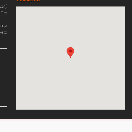
αζί
 θα
την
για