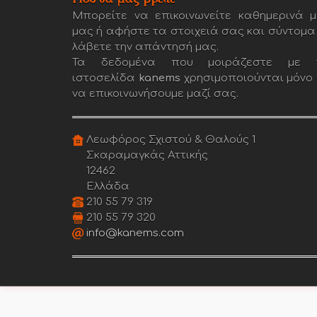
Μπορείτε να επικοινωνείτε καθημερινά μ
μας ή αφήστε τα στοιχειά σας και σύντομα
λάβετε την απάντησή μας.
Τα δεδομένα που μοιράζεστε με 
ιστοσελίδα
kanems
χρησιμοποιούνται μόνο 
να επικοινωνήσουμε μαζί σας.
Λεωφόρος Σχιστού & Θαλούς 1
Σκαραμαγκάς Αττικής
12462
Ελλάδα
210 55 79 319
210 55 79 320
info@kanems.com